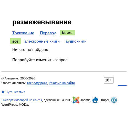
размежевывание
Толкование
Перевод
Книги
все
электронные книги
аудиокниги
Ничего не найдено.
Попробуйте изменить запрос
© Академик, 2000-2026
18+
Обратная связь:
Техподдержка
,
Реклама на сайте
👣 Путешествия
Экспорт словарей на сайты
, сделанные на PHP,
Joomla,
Drupal,
WordPress, MODx.